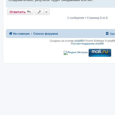
Ответить
1 сообщение • Страница
1
из
1
На главную
Список форумов
Уда
Создано на основе
phpBB
® Forum Software © phpBB
Русская поддержка phpBB