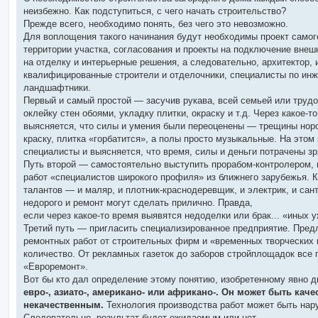
щ
е
неизбежно. Как подступиться, с чего начать строительство?
н
Прежде всего, необходимо понять, без чего это невозможно.
и
е
Для воплощения такого начинания будут необходимы проект самого
территории участка, согласования и проекты на подключение внеш
на отделку и интерьерные решения, а следовательно, архитектор, 
квалифицированные строители и отделочники, специалисты по ин
ландшафтники.
Первый и самый простой — засучив рукава, всей семьей или труд
оклейку стен обоями, укладку плитки, окраску и т.д. Через какое-то
выясняется, что силы и умения были переоценены — трещины нор
краску, плитка «горбатится», а полы просто музыкальные. На этом
специалисты и выясняется, что время, силы и деньги потрачены з
Путь второй — самостоятельно выступить прорабом-контролером,
работ «специалистов широкого профиля» из ближнего зарубежья. К
талантов — и маляр, и плотник-краснодеревщик, и электрик, и сант
недорого и ремонт могут сделать прилично. Правда,
если через какое-то время выявятся недоделки или брак... «иных уж
Третий путь — пригласить специализированное предприятие. Пред
ремонтных работ от строительных фирм и «временных творческих 
количество. От рекламных газеток до заборов стройплощадок все
«Евроремонт».
Вот бы кто дал определение этому понятию, изобретенному явно д
евро-, азиато-, американо- или африкано-. Он может быть кач
некачественным.
Технология производства работ может быть нар
Следовательно, результат будет ожидаемым или нет.