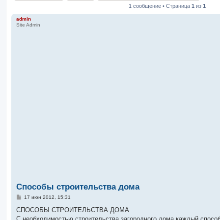
1 сообщение • Страница
1
из
1
admin
Site Admin
Способы строительства дома
С
17 июн 2012, 15:31
о
о
СПОСОБЫ СТРОИТЕЛЬСТВА ДОМА
б
С необходимостью строительства загородного дома каждый спосо