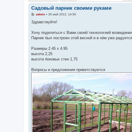
Садовый парник своими руками
С
admin
»
26 май 2012, 14:56
о
о
Здравствуйте!
б
щ
е
Хочу поделиться с Вами своей технологией возведения
н
Парник был построен этой весной и в нём уже радуетс
и
е
Размеры 2.45 х 4.95
высота 2,25
высота боковых стен 1,75
Вопросы и предложения приветствуются