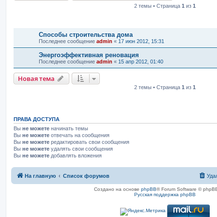
2 темы • Страница
1
из
1
Темы
Способы строительства дома
Последнее сообщение
admin
«
17 июн 2012, 15:31
Энергоэффективная реновация
Последнее сообщение
admin
«
15 апр 2012, 01:40
Новая тема
2 темы • Страница
1
из
1
ПРАВА ДОСТУПА
Вы
не можете
начинать темы
Вы
не можете
отвечать на сообщения
Вы
не можете
редактировать свои сообщения
Вы
не можете
удалять свои сообщения
Вы
не можете
добавлять вложения
На главную
Список форумов
Уда
Создано на основе
phpBB
® Forum Software © phpBB
Русская поддержка phpBB