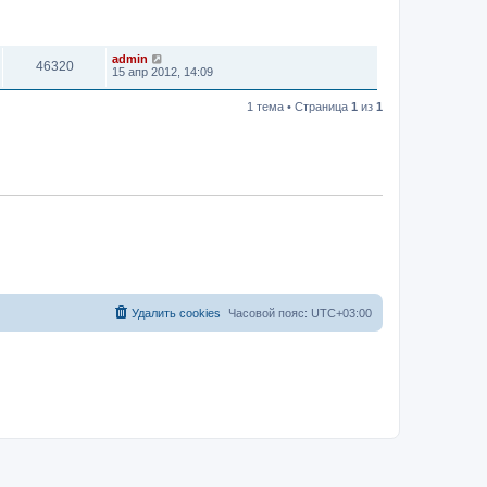
ПРОСМОТРЫ
ПОСЛЕДНЕЕ СООБЩЕНИЕ
admin
46320
15 апр 2012, 14:09
1 тема • Страница
1
из
1
Удалить cookies
Часовой пояс:
UTC+03:00