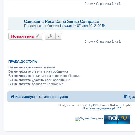
0 тем • Страница
1
из
1
Темы
Санфаянс Roca Dama Senso Compacto
Последнее сообщение
faayaans
«
07 июл 2012, 20:54
Новая тема
0 тем • Страница
1
из
1
ПРАВА ДОСТУПА
Вы
не можете
начинать темы
Вы
не можете
отвечать на сообщения
Вы
не можете
редактировать свои сообщения
Вы
не можете
удалять свои сообщения
Вы
не можете
добавлять вложения
На главную
Список форумов
Уда
Создано на основе
phpBB
® Forum Software © phpBB
Русская поддержка phpBB