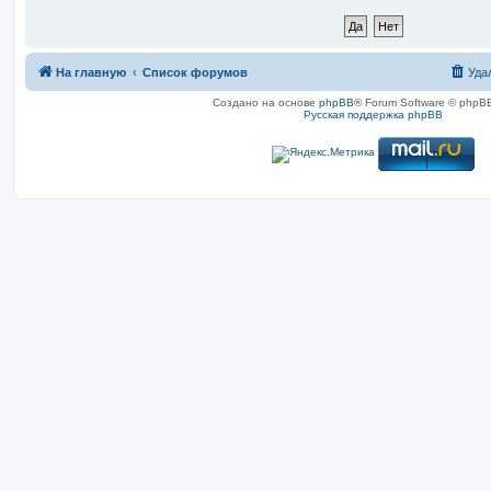
На главную
Список форумов
Уда
Создано на основе
phpBB
® Forum Software © phpBB
Русская поддержка phpBB