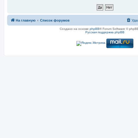
На главную
Список форумов
Уда
Создано на основе
phpBB
® Forum Software © phpBB
Русская поддержка phpBB