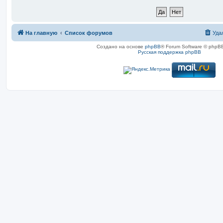
На главную
Список форумов
Уда
Создано на основе
phpBB
® Forum Software © phpBB
Русская поддержка phpBB