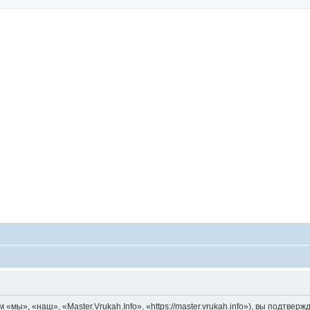
иск
«мы», «наш», «Master.Vrukah.Info», «https://master.vrukah.info»), вы подтве