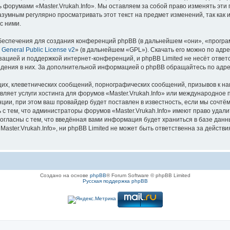
сь форумами «Master.Vrukah.Info». Мы оставляем за собой право изменять эти
азумным регулярно просматривать этот текст на предмет изменений, так как 
с ними.
еспечения для создания конференций phpBB (в дальнейшем «они», «програ
General Public License v2
» (в дальнейшем «GPL»). Скачать его можно по адр
зацией и поддержкой интернет-конференций, и phpBB Limited не несёт ответ
ведения в них. За дополнительной информацией о phpBB обращайтесь по адр
их, клеветнических сообщений, порнографических сообщений, призывов к на
вляет услуги хостинга для форумов «Master.Vrukah.Info» или международное
ии, при этом ваш провайдер будет поставлен в известность, если мы сочтём
с тем, что администраторы форумов «Master.Vrukah.Info» имеют право удали
согласны с тем, что введённая вами информация будет храниться в базе дан
ter.Vrukah.Info», ни phpBB Limited не может быть ответственна за действия
Создано на основе
phpBB
® Forum Software © phpBB Limited
Русская поддержка phpBB