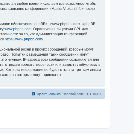
 правила в любое время и сделаем всё возможное, чтобы
использование конференции «Master.Vrukah.Info» после
ммное обеспечение phpBB», «www.phpbb.com», «phpBB
есу
www.phpbb.com
. Ограничения лицензии GPL для
ственности за то, что администрация конференций
есу
https://www.phpbb.com/
.
циональной розни и прочих сообщений, которые могут
 право. Попытки размещения таких сообщений могут
 это нужным. IP-адреса всех сообщений сохраняются для
ть, отредактировать, перенести или закрыть любую тему в
ных. Хотя эта информация не будет открыта третьим лицам
 хакеров, которые могут привести к
Удалить cookies
Часовой пояс:
UTC+03:00