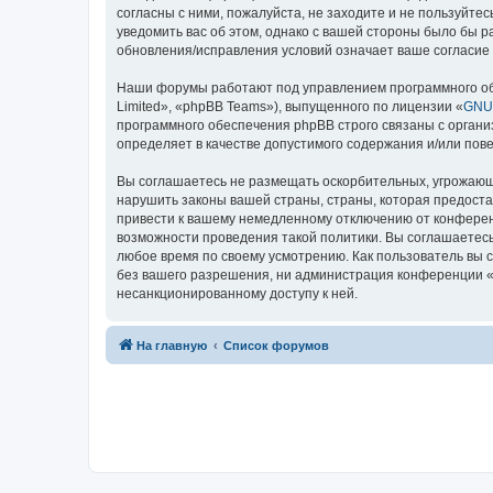
согласны с ними, пожалуйста, не заходите и не пользуйте
уведомить вас об этом, однако с вашей стороны было бы р
обновления/исправления условий означает ваше согласие 
Наши форумы работают под управлением программного об
Limited», «phpBB Teams»), выпущенного по лицензии «
GNU 
программного обеспечения phpBB строго связаны с органи
определяет в качестве допустимого содержания и/или по
Вы соглашаетесь не размещать оскорбительных, угрожающ
нарушить законы вашей страны, страны, которая предоста
привести к вашему немедленному отключению от конференц
возможности проведения такой политики. Вы соглашаетесь 
любое время по своему усмотрению. Как пользователь вы 
без вашего разрешения, ни администрация конференции «Mas
несанкционированному доступу к ней.
На главную
Список форумов