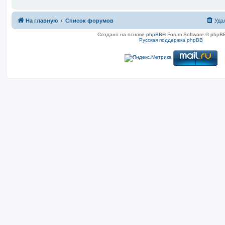
На главную
Список форумов
Уда
Создано на основе
phpBB
® Forum Software © phpBB
Русская поддержка phpBB