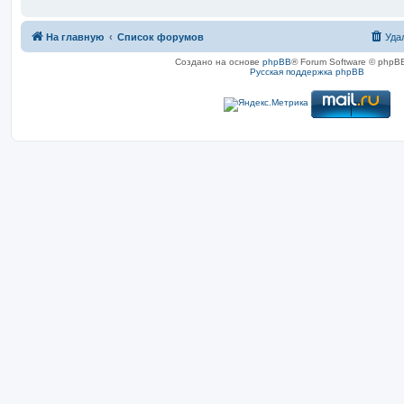
На главную
Список форумов
Уда
Создано на основе
phpBB
® Forum Software © phpBB
Русская поддержка phpBB