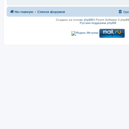
На главную
Список форумов
Уда
Создано на основе
phpBB
® Forum Software © phpBB
Русская поддержка phpBB