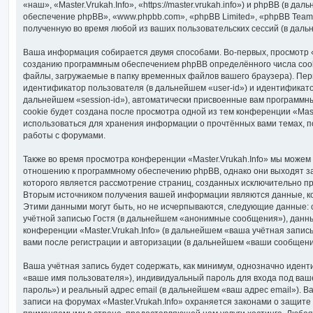
«наш», «Master.Vrukah.Info», «https://master.vrukah.info») и phpBB (в д
обеспечение phpBB», «www.phpbb.com», «phpBB Limited», «phpBB Tea
полученную во время любой из ваших пользовательских сессий (в дал
Ваша информация собирается двумя способами. Во-первых, просмотр «M
созданию программным обеспечением phpBB определённого числа cook
файлы, загружаемые в папку временных файлов вашего браузера). Перв
идентификатор пользователя (в дальнейшем «user-id») и идентификато
дальнейшем «session-id»), автоматически присвоенные вам программн
cookie будет создана после просмотра одной из тем конференции «Maste
использоваться для хранения информации о прочтённых вами темах, 
работы с форумами.
Также во время просмотра конференции «Master.Vrukah.Info» мы можем 
отношению к программному обеспечению phpBB, однако они выходят за
которого является рассмотрение страниц, созданных исключительно 
Вторым источником получения вашей информации являются данные, к
Этими данными могут быть, но не исчерпываются, следующие данные:
учётной записью Гостя (в дальнейшем «анонимные сообщения»), данны
конференции «Master.Vrukah.Info» (в дальнейшем «ваша учётная запис
вами после регистрации и авторизации (в дальнейшем «ваши сообщени
Ваша учётная запись будет содержать, как минимум, однозначно иден
«ваше имя пользователя»), индивидуальный пароль для входа под ваш
пароль») и реальный адрес email (в дальнейшем «ваш адрес email»). 
записи на форумах «Master.Vrukah.Info» охраняется законами о защит