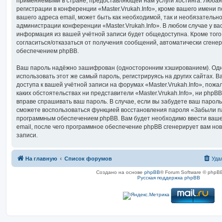
применяемыми в стране, предоставляющей нам услуги хостинга. Люба
регистрации в конференции «Master.Vrukah.Info», кроме вашего имени 
вашего адреса email, может быть как необходимой, так и необязательно
администрации конференции «Master.Vrukah.Info». В любом случае у вас
информация из вашей учётной записи будет общедоступна. Кроме того,
согласиться/отказаться от получения сообщений, автоматически сген
обеспечением phpBB.
Ваш пароль надёжно зашифрован (односторонним хэшированием). Одн
использовать этот же самый пароль, регистрируясь на других сайтах. 
доступа к вашей учётной записи на форумах «Master.Vrukah.Info», пожал
каких обстоятельствах ни представители «Master.Vrukah.Info», ни phpBB 
вправе спрашивать ваш пароль. В случае, если вы забудете ваш пароль
сможете воспользоваться функцией восстановления пароля «Забыли п
программным обеспечением phpBB. Вам будет необходимо ввести ваше
email, после чего программное обеспечение phpBB сгенерирует вам но
записи.
На главную
Список форумов
Уда
Создано на основе
phpBB
® Forum Software © phpBB
Русская поддержка phpBB