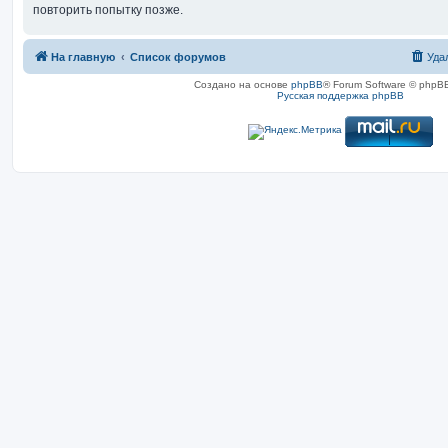
повторить попытку позже.
На главную
Список форумов
Уда
Создано на основе
phpBB
® Forum Software © phpBB
Русская поддержка phpBB