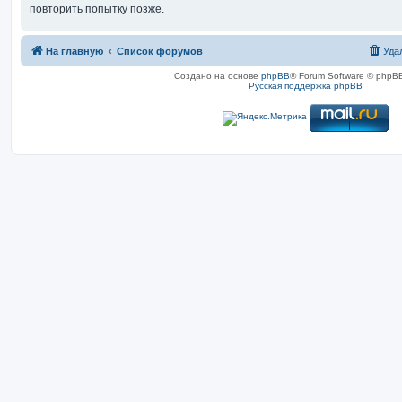
повторить попытку позже.
На главную
Список форумов
Уда
Создано на основе
phpBB
® Forum Software © phpBB
Русская поддержка phpBB