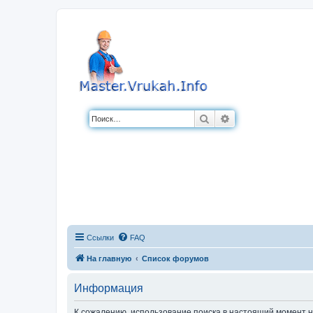
Поиск
Расширенный по
Ссылки
FAQ
На главную
Список форумов
Информация
К сожалению, использование поиска в настоящий момент н