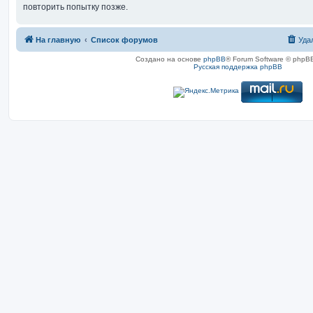
повторить попытку позже.
На главную
Список форумов
Уда
Создано на основе
phpBB
® Forum Software © phpBB
Русская поддержка phpBB