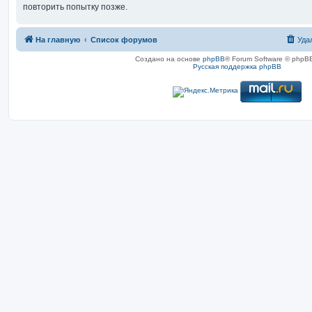
повторить попытку позже.
На главную
Список форумов
Уда
Создано на основе
phpBB
® Forum Software © phpBB
Русская поддержка phpBB