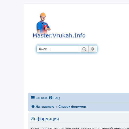
Поиск
Расширенный по
Ссылки
FAQ
На главную
Список форумов
Информация
К сожалению, использование поиска в настоящий момент н