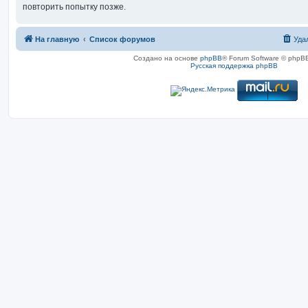
повторить попытку позже.
На главную
Список форумов
Уда
Создано на основе
phpBB
® Forum Software © phpBB
Русская поддержка phpBB