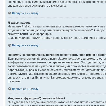
сообщения, чтобы уменьшить размер базы данных. Если это произошло
снова и активнее участвовать в дискуссиях.
Вернуться к началу
Я забыл пароль!
Не паникуйте! Хотя пароль нельзя восстановить, можно легко получить
входа на конференцию и щёлкните на ссылку
Забыли пароль?
. Следуйт
сможете войти на конференцию.
Если не удалось получить новый пароль, свяжитесь с администраторо
Вернуться к началу
Почему мне периодически приходится повторять ввод имени и паро
Если вы не отметили флажком пункт
Запомнить меня
, вы сможете оста
конференции только некоторое ограниченное время. Это сделано для то
воспользоваться вашей учётной записью. Для того чтобы вам не прихо
пароль каждый раз, вы можете отметить флажком пункт
Запомнить ме
рекомендуется делать это на общедоступном компьютере, например в 
университете и т. д. Если пункт
Запомнить меня
отсутствует, это значи
функцию.
Вернуться к началу
Что делает функция «Удалить cookies»?
Она удаляет все созданные cookies, которые позволяют вам оставатьс