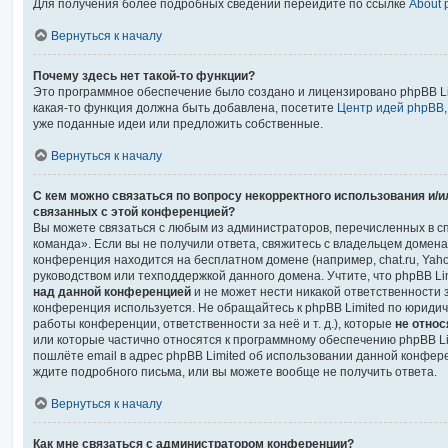
Для получения более подробных сведений перейдите по ссылке
About
Вернуться к началу
Почему здесь нет такой-то функции?
Это программное обеспечение было создано и лицензировано phpBB Lim
какая-то функция должна быть добавлена, посетите
Центр идей phpBB
уже поданные идеи или предложить собственные.
Вернуться к началу
С кем можно связаться по вопросу некорректного использования и/
связанных с этой конференцией?
Вы можете связаться с любым из администраторов, перечисленных в с
команда». Если вы не получили ответа, свяжитесь с владельцем домен
конференция находится на бесплатном домене (например, chat.ru, Yahoo!, fr
руководством или техподдержкой данного домена. Учтите, что phpBB Li
над данной конференцией
и не может нести никакой ответственности з
конференция используется. Не обращайтесь к phpBB Limited по юридич
работы конференции, ответственности за неё и т. д.), которые
не отно
или которые частично относятся к программному обеспечению phpBB Lim
пошлёте email в адрес phpBB Limited об использовании данной конфе
ждите подробного письма, или вы можете вообще не получить ответа.
Вернуться к началу
Как мне связаться с администратором конференции?