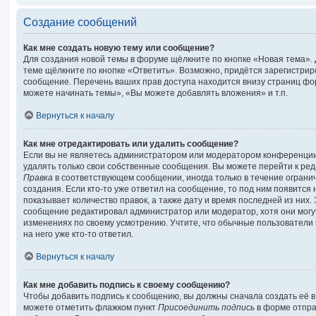
Создание сообщений
Как мне создать новую тему или сообщение?
Для создания новой темы в форуме щёлкните по кнопке «Новая тема»
теме щёлкните по кнопке «Ответить». Возможно, придётся зарегистрир
сообщение. Перечень ваших прав доступа находится внизу страниц фо
можете начинать темы», «Вы можете добавлять вложения» и т.п.
Вернуться к началу
Как мне отредактировать или удалить сообщение?
Если вы не являетесь администратором или модератором конференции
удалять только свои собственные сообщения. Вы можете перейти к ред
Правка
в соответствующем сообщении, иногда только в течение ограни
создания. Если кто-то уже ответил на сообщение, то под ним появится
показывает количество правок, а также дату и время последней из них.
сообщение редактировал администратор или модератор, хотя они могу
изменениях по своему усмотрению. Учтите, что обычные пользователи 
на него уже кто-то ответил.
Вернуться к началу
Как мне добавить подпись к своему сообщению?
Чтобы добавить подпись к сообщению, вы должны сначала создать её в
можете отметить флажком пункт
Присоединить подпись
в форме отпра