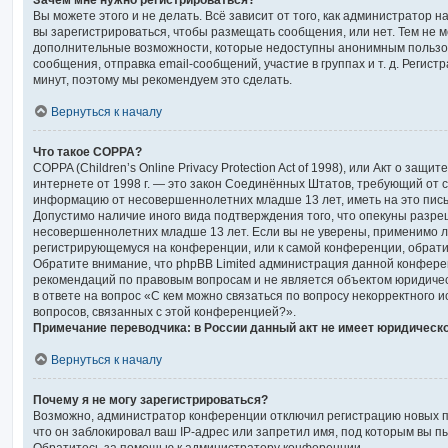
Зачем мне нужно регистрироваться?
Вы можете этого и не делать. Всё зависит от того, как администратор
вы зарегистрироваться, чтобы размещать сообщения, или нет. Тем не 
дополнительные возможности, которые недоступны анонимным пользо
сообщения, отправка email-сообщений, участие в группах и т. д. Регистр
минут, поэтому мы рекомендуем это сделать.
Вернуться к началу
Что такое COPPA?
COPPA (Children’s Online Privacy Protection Act of 1998), или Акт о защи
интернете от 1998 г. — это закон Соединённых Штатов, требующий от с
информацию от несовершеннолетних младше 13 лет, иметь на это пись
Допустимо наличие иного вида подтверждения того, что опекуны разр
несовершеннолетних младше 13 лет. Если вы не уверены, применимо ли 
регистрирующемуся на конференции, или к самой конференции, обрати
Обратите внимание, что phpBB Limited администрация данной конфере
рекомендаций по правовым вопросам и не является объектом юридиче
в ответе на вопрос «С кем можно связаться по вопросу некорректного 
вопросов, связанных с этой конференцией?».
Примечание переводчика: в России данный акт не имеет юридическ
Вернуться к началу
Почему я не могу зарегистрироваться?
Возможно, администратор конференции отключил регистрацию новых п
что он заблокировал ваш IP-адрес или запретил имя, под которым вы п