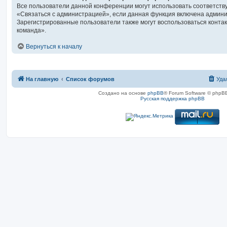
Все пользователи данной конференции могут использовать соответст
«Связаться с администрацией», если данная функция включена админ
Зарегистрированные пользователи также могут воспользоваться конта
команда».
Вернуться к началу
На главную
Список форумов
Уда
Создано на основе
phpBB
® Forum Software © phpBB
Русская поддержка phpBB