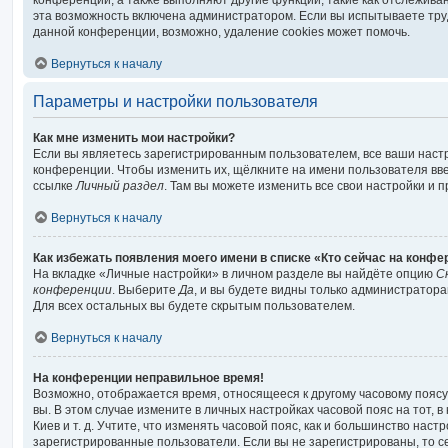
конференции, а также выполняют другие функции, такие как отслежив
эта возможность включена администратором. Если вы испытываете тру
данной конференции, возможно, удаление cookies может помочь.
Вернуться к началу
Параметры и настройки пользователя
Как мне изменить мои настройки?
Если вы являетесь зарегистрированным пользователем, все ваши наст
конференции. Чтобы изменить их, щёлкните на имени пользователя вв
ссылке
Личный раздел
. Там вы можете изменить все свои настройки и 
Вернуться к началу
Как избежать появления моего имени в списке «Кто сейчас на конф
На вкладке «Личные настройки» в личном разделе вы найдёте опцию
С
конференции
. Выберите
Да
, и вы будете видны только администратора
Для всех остальных вы будете скрытым пользователем.
Вернуться к началу
На конференции неправильное время!
Возможно, отображается время, относящееся к другому часовому поясу, 
вы. В этом случае измените в личных настройках часовой пояс на тот, в
Киев и т. д. Учтите, что изменять часовой пояс, как и большинство настр
зарегистрированные пользователи. Если вы не зарегистрированы, то с