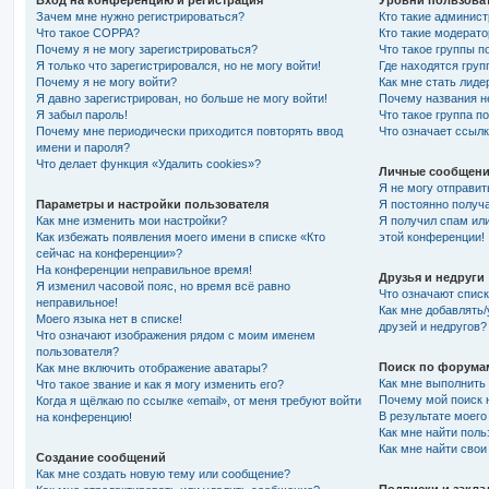
Вход на конференцию и регистрация
Уровни пользоват
Зачем мне нужно регистрироваться?
Кто такие админис
Что такое COPPA?
Кто такие модерат
Почему я не могу зарегистрироваться?
Что такое группы п
Я только что зарегистрировался, но не могу войти!
Где находятся груп
Почему я не могу войти?
Как мне стать лиде
Я давно зарегистрирован, но больше не могу войти!
Почему названия н
Я забыл пароль!
Что такое группа п
Почему мне периодически приходится повторять ввод
Что означает ссыл
имени и пароля?
Что делает функция «Удалить cookies»?
Личные сообщени
Я не могу отправи
Параметры и настройки пользователя
Я постоянно получ
Как мне изменить мои настройки?
Я получил спам или
Как избежать появления моего имени в списке «Кто
этой конференции!
сейчас на конференции»?
На конференции неправильное время!
Друзья и недруги
Я изменил часовой пояс, но время всё равно
Что означают списк
неправильное!
Как мне добавлять/
Моего языка нет в списке!
друзей и недругов?
Что означают изображения рядом с моим именем
пользователя?
Поиск по форума
Как мне включить отображение аватары?
Как мне выполнить
Что такое звание и как я могу изменить его?
Почему мой поиск н
Когда я щёлкаю по ссылке «email», от меня требуют войти
В результате моего
на конференцию!
Как мне найти пол
Как мне найти сво
Создание сообщений
Как мне создать новую тему или сообщение?