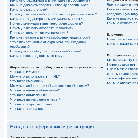
Подписки и закла
Как мне отредактировать или удалить сообщение?
Чем закладки отлич
Как мне добавить подпись к своему сообщению?
Как мне сделать за
Как мне создать опрос?
определённую тем
Почему я не могу добавить больше вариантов ответа?
Как мне подписать
Как мне отредактировать или удалить опрос?
Как мне отказаться
Почему мне недоступны некоторые форумы?
Почему я не могу добавлять вложения?
Почему я получил предупреждение?
Вложения
Как мне пожаловаться на сообщения модератору?
Какие вложения ра
Что означает кнопка «Сохранить» при создании
Как мне найти мои
сообщения?
Почему моё сообщение требует одобрения?
Информация о p
Как мне вновь поднять мою тему?
Кто написал эту к
Почему здесь нет т
Форматирование сообщений и типы создаваемых тем
С кем можно связат
Что такое BBCode?
использования и/ил
Могу ли я использовать HTML?
этой конференцией
Что такое смайлики?
Как мне связаться
Могу ли я добавлять изображения к сообщениям?
Что такое важные объявления?
Что такое объявления?
Что такое прилепленные темы?
Что такое закрытые темы?
Что такое значки тем?
Вход на конференцию и регистрация