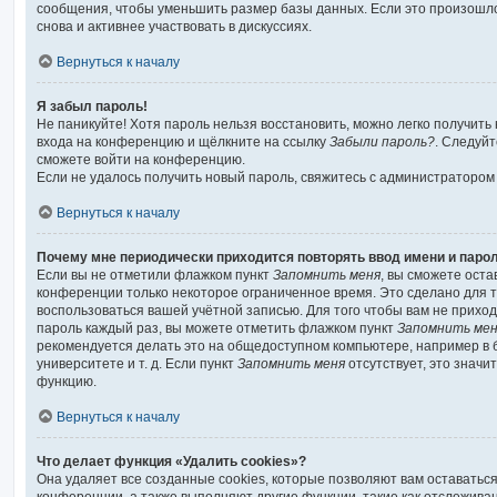
сообщения, чтобы уменьшить размер базы данных. Если это произошло
снова и активнее участвовать в дискуссиях.
Вернуться к началу
Я забыл пароль!
Не паникуйте! Хотя пароль нельзя восстановить, можно легко получить
входа на конференцию и щёлкните на ссылку
Забыли пароль?
. Следуйт
сможете войти на конференцию.
Если не удалось получить новый пароль, свяжитесь с администраторо
Вернуться к началу
Почему мне периодически приходится повторять ввод имени и паро
Если вы не отметили флажком пункт
Запомнить меня
, вы сможете оста
конференции только некоторое ограниченное время. Это сделано для то
воспользоваться вашей учётной записью. Для того чтобы вам не прихо
пароль каждый раз, вы можете отметить флажком пункт
Запомнить ме
рекомендуется делать это на общедоступном компьютере, например в 
университете и т. д. Если пункт
Запомнить меня
отсутствует, это значи
функцию.
Вернуться к началу
Что делает функция «Удалить cookies»?
Она удаляет все созданные cookies, которые позволяют вам оставатьс