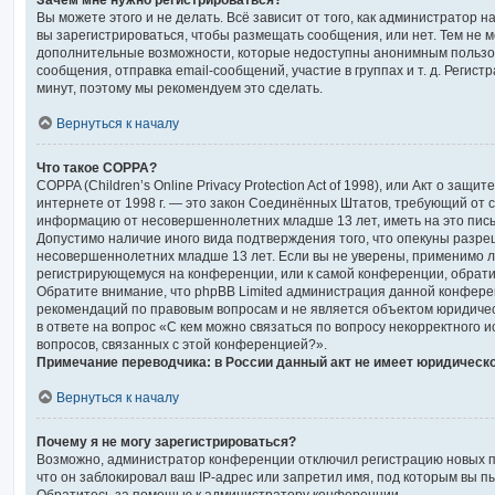
Зачем мне нужно регистрироваться?
Вы можете этого и не делать. Всё зависит от того, как администратор
вы зарегистрироваться, чтобы размещать сообщения, или нет. Тем не 
дополнительные возможности, которые недоступны анонимным пользо
сообщения, отправка email-сообщений, участие в группах и т. д. Регистр
минут, поэтому мы рекомендуем это сделать.
Вернуться к началу
Что такое COPPA?
COPPA (Children’s Online Privacy Protection Act of 1998), или Акт о защи
интернете от 1998 г. — это закон Соединённых Штатов, требующий от с
информацию от несовершеннолетних младше 13 лет, иметь на это пись
Допустимо наличие иного вида подтверждения того, что опекуны разр
несовершеннолетних младше 13 лет. Если вы не уверены, применимо ли 
регистрирующемуся на конференции, или к самой конференции, обрати
Обратите внимание, что phpBB Limited администрация данной конфере
рекомендаций по правовым вопросам и не является объектом юридиче
в ответе на вопрос «С кем можно связаться по вопросу некорректного 
вопросов, связанных с этой конференцией?».
Примечание переводчика: в России данный акт не имеет юридическ
Вернуться к началу
Почему я не могу зарегистрироваться?
Возможно, администратор конференции отключил регистрацию новых п
что он заблокировал ваш IP-адрес или запретил имя, под которым вы п