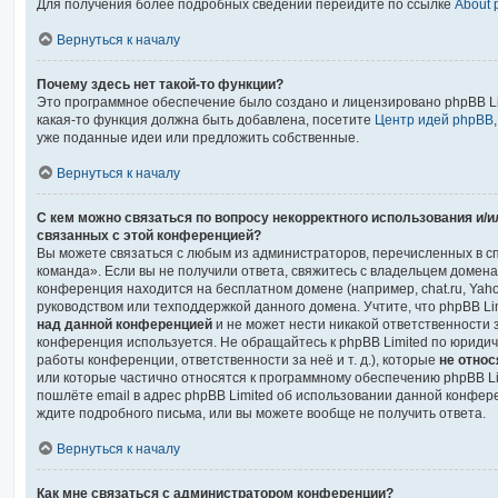
Для получения более подробных сведений перейдите по ссылке
About
Вернуться к началу
Почему здесь нет такой-то функции?
Это программное обеспечение было создано и лицензировано phpBB Lim
какая-то функция должна быть добавлена, посетите
Центр идей phpBB
уже поданные идеи или предложить собственные.
Вернуться к началу
С кем можно связаться по вопросу некорректного использования и/
связанных с этой конференцией?
Вы можете связаться с любым из администраторов, перечисленных в с
команда». Если вы не получили ответа, свяжитесь с владельцем домен
конференция находится на бесплатном домене (например, chat.ru, Yahoo!, fr
руководством или техподдержкой данного домена. Учтите, что phpBB Li
над данной конференцией
и не может нести никакой ответственности з
конференция используется. Не обращайтесь к phpBB Limited по юридич
работы конференции, ответственности за неё и т. д.), которые
не отно
или которые частично относятся к программному обеспечению phpBB Lim
пошлёте email в адрес phpBB Limited об использовании данной конфе
ждите подробного письма, или вы можете вообще не получить ответа.
Вернуться к началу
Как мне связаться с администратором конференции?