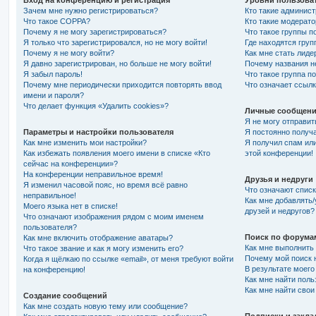
Вход на конференцию и регистрация
Уровни пользоват
Зачем мне нужно регистрироваться?
Кто такие админис
Что такое COPPA?
Кто такие модерат
Почему я не могу зарегистрироваться?
Что такое группы п
Я только что зарегистрировался, но не могу войти!
Где находятся груп
Почему я не могу войти?
Как мне стать лиде
Я давно зарегистрирован, но больше не могу войти!
Почему названия н
Я забыл пароль!
Что такое группа п
Почему мне периодически приходится повторять ввод
Что означает ссыл
имени и пароля?
Что делает функция «Удалить cookies»?
Личные сообщени
Я не могу отправи
Параметры и настройки пользователя
Я постоянно получ
Как мне изменить мои настройки?
Я получил спам или
Как избежать появления моего имени в списке «Кто
этой конференции!
сейчас на конференции»?
На конференции неправильное время!
Друзья и недруги
Я изменил часовой пояс, но время всё равно
Что означают списк
неправильное!
Как мне добавлять/
Моего языка нет в списке!
друзей и недругов?
Что означают изображения рядом с моим именем
пользователя?
Поиск по форума
Как мне включить отображение аватары?
Как мне выполнить
Что такое звание и как я могу изменить его?
Почему мой поиск н
Когда я щёлкаю по ссылке «email», от меня требуют войти
В результате моего
на конференцию!
Как мне найти пол
Как мне найти сво
Создание сообщений
Как мне создать новую тему или сообщение?