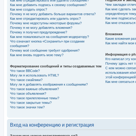
Подписки и закла
Как мне отредактировать или удалить сообщение?
Чем закладки отлич
Как мне добавить подпись к своему сообщению?
Как мне сделать за
Как мне создать опрос?
определённую тем
Почему я не могу добавить больше вариантов ответа?
Как мне подписать
Как мне отредактировать или удалить опрос?
Как мне отказаться
Почему мне недоступны некоторые форумы?
Почему я не могу добавлять вложения?
Почему я получил предупреждение?
Вложения
Как мне пожаловаться на сообщения модератору?
Какие вложения ра
Что означает кнопка «Сохранить» при создании
Как мне найти мои
сообщения?
Почему моё сообщение требует одобрения?
Информация о p
Как мне вновь поднять мою тему?
Кто написал эту к
Почему здесь нет т
Форматирование сообщений и типы создаваемых тем
С кем можно связат
Что такое BBCode?
использования и/ил
Могу ли я использовать HTML?
этой конференцией
Что такое смайлики?
Как мне связаться
Могу ли я добавлять изображения к сообщениям?
Что такое важные объявления?
Что такое объявления?
Что такое прилепленные темы?
Что такое закрытые темы?
Что такое значки тем?
Вход на конференцию и регистрация