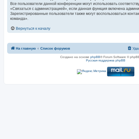
Все пользователи данной конференции могут использовать соответст
«Связаться с администрацией», если данная функция включена админ
Зарегистрированные пользователи также могут воспользоваться конта
команда».
Вернуться к началу
На главную
Список форумов
Уда
Создано на основе
phpBB
® Forum Software © phpBB
Русская поддержка phpBB