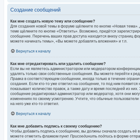
Создание сообщений
Как мне создать новую тему или сообщение?
Для создания новой темы в форуме щёлкните по кнопке «Новая тема»
теме щёлкните по кнопке «Ответить». Возможно, придётся зарегистрир
сообщение. Перечень ваших прав доступа находится внизу страниц фо
можете начинать темы», «Вы можете добавлять вложения» и т.п.
Вернуться к началу
Как мне отредактировать или удалить сообщение?
Если вы не являетесь администратором или модератором конференции
удалять только свои собственные сообщения. Вы можете перейти к ред
Правка
в соответствующем сообщении, иногда только в течение ограни
создания. Если кто-то уже ответил на сообщение, то под ним появится
показывает количество правок, а также дату и время последней из них.
сообщение редактировал администратор или модератор, хотя они могу
изменениях по своему усмотрению. Учтите, что обычные пользователи 
на него уже кто-то ответил.
Вернуться к началу
Как мне добавить подпись к своему сообщению?
Чтобы добавить подпись к сообщению, вы должны сначала создать её в
можете отметить флажком пункт
Присоединить подпись
в форме отпра