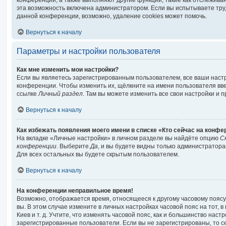
конференции, а также выполняют другие функции, такие как отслежив
эта возможность включена администратором. Если вы испытываете тру
данной конференции, возможно, удаление cookies может помочь.
Вернуться к началу
Параметры и настройки пользователя
Как мне изменить мои настройки?
Если вы являетесь зарегистрированным пользователем, все ваши наст
конференции. Чтобы изменить их, щёлкните на имени пользователя вв
ссылке
Личный раздел
. Там вы можете изменить все свои настройки и 
Вернуться к началу
Как избежать появления моего имени в списке «Кто сейчас на конф
На вкладке «Личные настройки» в личном разделе вы найдёте опцию
С
конференции
. Выберите
Да
, и вы будете видны только администратора
Для всех остальных вы будете скрытым пользователем.
Вернуться к началу
На конференции неправильное время!
Возможно, отображается время, относящееся к другому часовому поясу, 
вы. В этом случае измените в личных настройках часовой пояс на тот, в
Киев и т. д. Учтите, что изменять часовой пояс, как и большинство настр
зарегистрированные пользователи. Если вы не зарегистрированы, то с