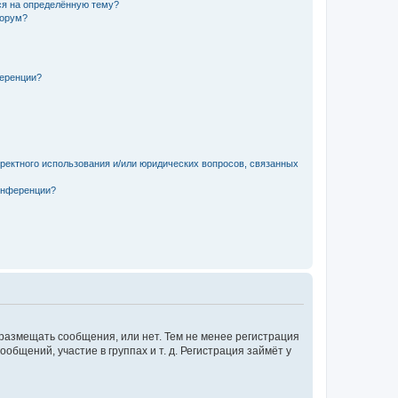
ься на определённую тему?
форум?
ференции?
рректного использования и/или юридических вопросов, связанных
конференции?
 размещать сообщения, или нет. Тем не менее регистрация
щений, участие в группах и т. д. Регистрация займёт у