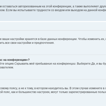
ам оставаться авторизованным на этой конференции, а также выполняют друг
ом. Если вы испытываете трудности со входом или выходом на данной конфе
е ваши настройки хранятся в базе данных конференции. Чтобы изменить их,
ить все свои настройки и предпочтения.
час на конференции»?
дёте опцию
Скрывать моё пребывание на конференции
. Выберите
Да
, и вы 
зователем.
вому поясу, а не к тому, в котором находитесь вы. В этом случае измените в 
овой пояс, как и большинство настроек, могут только зарегистрированные пол