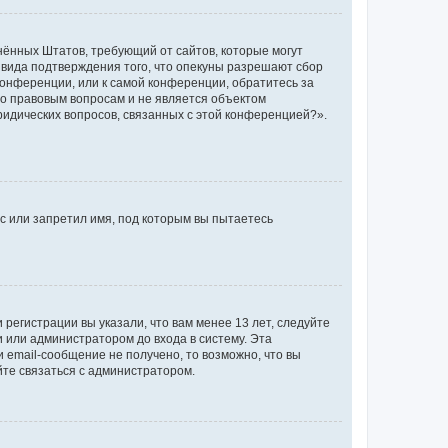
единённых Штатов, требующий от сайтов, которые могут
 вида подтверждения того, что опекуны разрешают сбор
конференции, или к самой конференции, обратитесь за
по правовым вопросам и не является объектом
ридических вопросов, связанных с этой конференцией?».
с или запретил имя, под которым вы пытаетесь
регистрации вы указали, что вам менее 13 лет, следуйте
 или администратором до входа в систему. Эта
 email-сообщение не получено, то возможно, что вы
йте связаться с администратором.