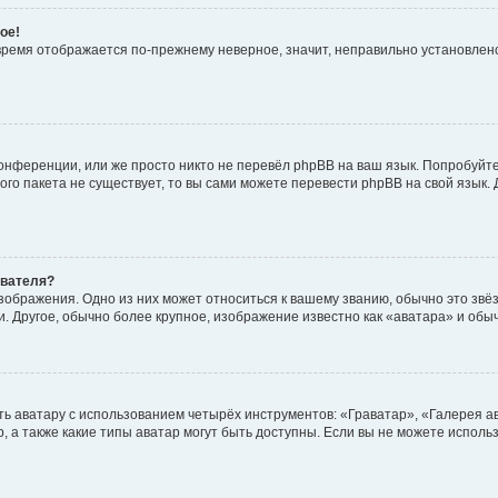
ое!
о время отображается по-прежнему неверное, значит, неправильно установле
онференции, или же просто никто не перевёл phpBB на ваш язык. Попробуйт
вого пакета не существует, то вы сами можете перевести phpBB на свой язы
ователя?
зображения. Одно из них может относиться к вашему званию, обычно это звёзд
. Другое, обычно более крупное, изображение известно как «аватара» и обы
ь аватару с использованием четырёх инструментов: «Граватар», «Галерея а
, а также какие типы аватар могут быть доступны. Если вы не можете испол