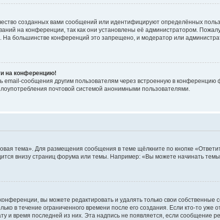
чество созданных вами сообщений или идентифицируют определённых польз
аний на конференции, так как они установлены её администратором. Пожал
е. На большинстве конференций это запрещено, и модератор или администра
ти на конференцию!
ь email-сообщения другим пользователям через встроенную в конференцию ф
ь злоупотребления почтовой системой анонимными пользователями.
овая тема». Для размещения сообщения в теме щёлкните по кнопке «Ответит
ится внизу страниц форума или темы. Например: «Вы можете начинать темы»
конференции, вы можете редактировать и удалять только свои собственные 
ько в течение ограниченного времени после его создания. Если кто-то уже 
дату и время последней из них. Эта надпись не появляется, если сообщение 