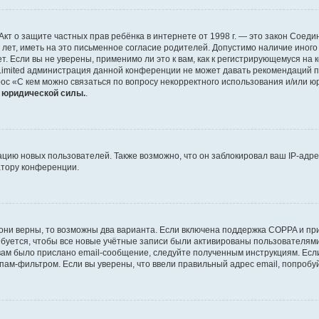
 или Акт о защите частных прав ребёнка в интернете от 1998 г. — это закон Со
т, иметь на это письменное согласие родителей. Допустимо наличие иного
 Если вы не уверены, применимо ли это к вам, как к регистрирующемуся на 
Limited администрация данной конференции не может давать рекомендаций 
ос «С кем можно связаться по вопросу некорректного использования и/или ю
т юридической силы.
.
ию новых пользователей. Также возможно, что он заблокировал ваш IP-адре
атору конференции.
они верны, то возможны два варианта. Если включена поддержка COPPA и при 
уется, чтобы все новые учётные записи были активированы пользователями
ам было прислано email-сообщение, следуйте полученным инструкциям. Если
пам-фильтром. Если вы уверены, что ввели правильный адрес email, попробу