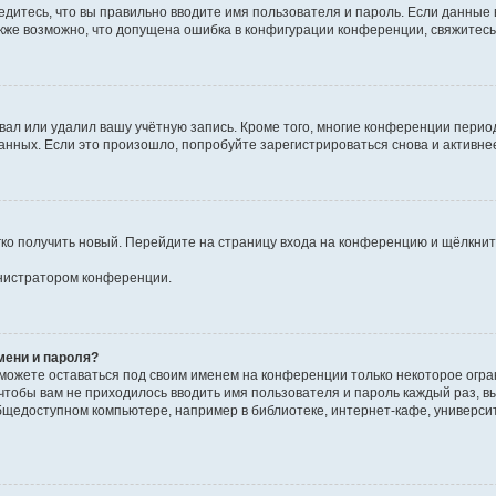
едитесь, что вы правильно вводите имя пользователя и пароль. Если данные
Также возможно, что допущена ошибка в конфигурации конференции, свяжитес
вал или удалил вашу учётную запись. Кроме того, многие конференции перио
ных. Если это произошло, попробуйте зарегистрироваться снова и активнее 
егко получить новый. Перейдите на страницу входа на конференцию и щёлкни
инистратором конференции.
мени и пароля?
сможете оставаться под своим именем на конференции только некоторое огран
 чтобы вам не приходилось вводить имя пользователя и пароль каждый раз, 
щедоступном компьютере, например в библиотеке, интернет-кафе, университе