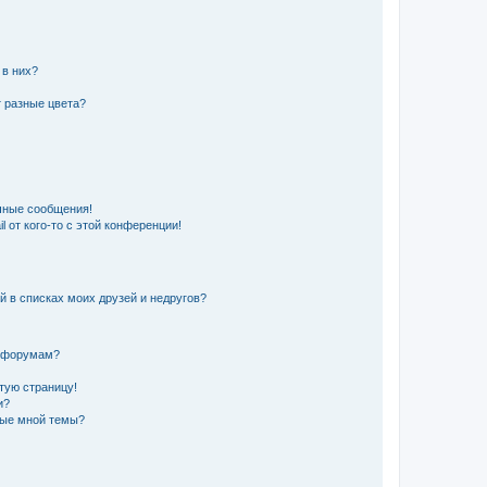
 в них?
 разные цвета?
чные сообщения!
 от кого-то с этой конференции!
й в списках моих друзей и недругов?
и форумам?
стую страницу!
и?
ные мной темы?