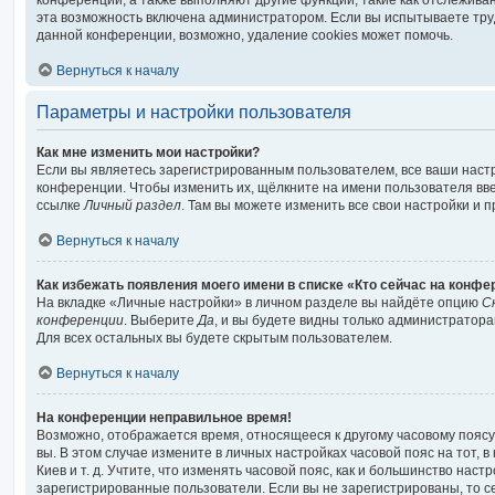
конференции, а также выполняют другие функции, такие как отслежив
эта возможность включена администратором. Если вы испытываете тру
данной конференции, возможно, удаление cookies может помочь.
Вернуться к началу
Параметры и настройки пользователя
Как мне изменить мои настройки?
Если вы являетесь зарегистрированным пользователем, все ваши наст
конференции. Чтобы изменить их, щёлкните на имени пользователя вв
ссылке
Личный раздел
. Там вы можете изменить все свои настройки и 
Вернуться к началу
Как избежать появления моего имени в списке «Кто сейчас на конф
На вкладке «Личные настройки» в личном разделе вы найдёте опцию
С
конференции
. Выберите
Да
, и вы будете видны только администратора
Для всех остальных вы будете скрытым пользователем.
Вернуться к началу
На конференции неправильное время!
Возможно, отображается время, относящееся к другому часовому поясу, 
вы. В этом случае измените в личных настройках часовой пояс на тот, в
Киев и т. д. Учтите, что изменять часовой пояс, как и большинство настр
зарегистрированные пользователи. Если вы не зарегистрированы, то с