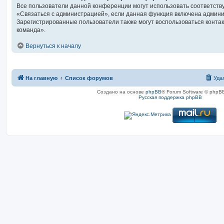
Все пользователи данной конференции могут использовать соответст
«Связаться с администрацией», если данная функция включена админ
Зарегистрированные пользователи также могут воспользоваться конта
команда».
Вернуться к началу
На главную
Список форумов
Уда
Создано на основе
phpBB
® Forum Software © phpBB
Русская поддержка phpBB