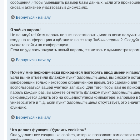
сообщения, чтобы уменьшить размер базы данных. Если это произошло
снова и активнее участвовать в дискуссиях.
Вернуться к началу
Я забыл пароль!
Не паникуйте! Хотя пароль нельзя восстановить, можно легко получить
входа на конференцию и щёлкните на ссылку
Забыли пароль?
. Следуйт
сможете войти на конференцию.
Если не удалось получить новый пароль, свяжитесь с администраторо
Вернуться к началу
Почему мне периодически приходится повторять ввод имени и паро
Если вы не отметили флажком пункт
Запомнить меня
, вы сможете оста
конференции только некоторое ограниченное время. Это сделано для то
воспользоваться вашей учётной записью. Для того чтобы вам не прихо
пароль каждый раз, вы можете отметить флажком пункт
Запомнить ме
рекомендуется делать это на общедоступном компьютере, например в 
университете и т. д. Если пункт
Запомнить меня
отсутствует, это значи
функцию.
Вернуться к началу
Что делает функция «Удалить cookies»?
Она удаляет все созданные cookies, которые позволяют вам оставатьс