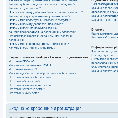
Подписки и закла
Как мне отредактировать или удалить сообщение?
Чем закладки отлич
Как мне добавить подпись к своему сообщению?
Как мне сделать за
Как мне создать опрос?
определённую тем
Почему я не могу добавить больше вариантов ответа?
Как мне подписать
Как мне отредактировать или удалить опрос?
Как мне отказаться
Почему мне недоступны некоторые форумы?
Почему я не могу добавлять вложения?
Почему я получил предупреждение?
Вложения
Как мне пожаловаться на сообщения модератору?
Какие вложения ра
Что означает кнопка «Сохранить» при создании
Как мне найти мои
сообщения?
Почему моё сообщение требует одобрения?
Информация о p
Как мне вновь поднять мою тему?
Кто написал эту к
Почему здесь нет т
Форматирование сообщений и типы создаваемых тем
С кем можно связат
Что такое BBCode?
использования и/ил
Могу ли я использовать HTML?
этой конференцией
Что такое смайлики?
Как мне связаться
Могу ли я добавлять изображения к сообщениям?
Что такое важные объявления?
Что такое объявления?
Что такое прилепленные темы?
Что такое закрытые темы?
Что такое значки тем?
Вход на конференцию и регистрация