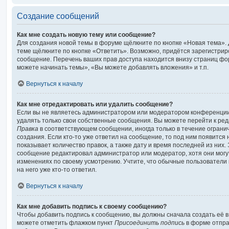
Создание сообщений
Как мне создать новую тему или сообщение?
Для создания новой темы в форуме щёлкните по кнопке «Новая тема»
теме щёлкните по кнопке «Ответить». Возможно, придётся зарегистрир
сообщение. Перечень ваших прав доступа находится внизу страниц фо
можете начинать темы», «Вы можете добавлять вложения» и т.п.
Вернуться к началу
Как мне отредактировать или удалить сообщение?
Если вы не являетесь администратором или модератором конференции
удалять только свои собственные сообщения. Вы можете перейти к ред
Правка
в соответствующем сообщении, иногда только в течение ограни
создания. Если кто-то уже ответил на сообщение, то под ним появится
показывает количество правок, а также дату и время последней из них.
сообщение редактировал администратор или модератор, хотя они могу
изменениях по своему усмотрению. Учтите, что обычные пользователи 
на него уже кто-то ответил.
Вернуться к началу
Как мне добавить подпись к своему сообщению?
Чтобы добавить подпись к сообщению, вы должны сначала создать её в
можете отметить флажком пункт
Присоединить подпись
в форме отпра