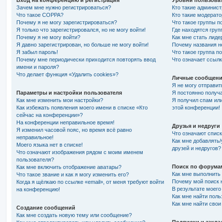
Вход на конференцию и регистрация
Уровни пользоват
Зачем мне нужно регистрироваться?
Кто такие админис
Что такое COPPA?
Кто такие модерат
Почему я не могу зарегистрироваться?
Что такое группы п
Я только что зарегистрировался, но не могу войти!
Где находятся груп
Почему я не могу войти?
Как мне стать лиде
Я давно зарегистрирован, но больше не могу войти!
Почему названия н
Я забыл пароль!
Что такое группа п
Почему мне периодически приходится повторять ввод
Что означает ссыл
имени и пароля?
Что делает функция «Удалить cookies»?
Личные сообщени
Я не могу отправи
Параметры и настройки пользователя
Я постоянно получ
Как мне изменить мои настройки?
Я получил спам или
Как избежать появления моего имени в списке «Кто
этой конференции!
сейчас на конференции»?
На конференции неправильное время!
Друзья и недруги
Я изменил часовой пояс, но время всё равно
Что означают списк
неправильное!
Как мне добавлять/
Моего языка нет в списке!
друзей и недругов?
Что означают изображения рядом с моим именем
пользователя?
Поиск по форума
Как мне включить отображение аватары?
Как мне выполнить
Что такое звание и как я могу изменить его?
Почему мой поиск н
Когда я щёлкаю по ссылке «email», от меня требуют войти
В результате моего
на конференцию!
Как мне найти пол
Как мне найти сво
Создание сообщений
Как мне создать новую тему или сообщение?