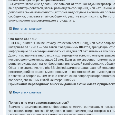
Зачем мне нужно регистрироваться?
Вы можете этого и не делать. Всё зависит от того, как администратор
вы зарегистрироваться, чтобы размещать сообщения, или нет. Тем не 
дополнительные возможности, которые недоступны анонимным пользо
сообщения, отправка email-сообщений, участие в группах и т. д. Регистр
минут, поэтому мы рекомендуем это сделать.
Вернуться к началу
Что такое COPPA?
COPPA (Children’s Online Privacy Protection Act of 1998), или Акт о защи
интернете от 1998 г. — это закон Соединённых Штатов, требующий от с
информацию от несовершеннолетних младше 13 лет, иметь на это пись
Допустимо наличие иного вида подтверждения того, что опекуны разр
несовершеннолетних младше 13 лет. Если вы не уверены, применимо ли 
регистрирующемуся на конференции, или к самой конференции, обрати
Обратите внимание, что phpBB Limited администрация данной конфере
рекомендаций по правовым вопросам и не является объектом юридиче
в ответе на вопрос «С кем можно связаться по вопросу некорректного 
вопросов, связанных с этой конференцией?».
Примечание переводчика: в России данный акт не имеет юридическ
Вернуться к началу
Почему я не могу зарегистрироваться?
Возможно, администратор конференции отключил регистрацию новых п
что он заблокировал ваш IP-адрес или запретил имя, под которым вы п