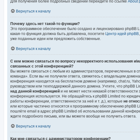
Для получения более подробных сведений перейдите по ссылке
About
Вернуться к началу
Почему здесь нет такой-то функции?
Это программное обеспечение было создано и лицензировано phpBB Lim
какая-то функция должна быть добавлена, посетите
Центр идей phpBB
уже поданные идеи или предложить собственные.
Вернуться к началу
С кем можно связаться по вопросу некорректного использования и/
связанных с этой конференцией?
Вы можете связаться с любым из администраторов, перечисленных в с
команда». Если вы не получили ответа, свяжитесь с владельцем домен
конференция находится на бесплатном домене (например, chat.ru, Yahoo!, fr
руководством или техподдержкой данного домена. Учтите, что phpBB Li
над данной конференцией
и не может нести никакой ответственности з
конференция используется. Не обращайтесь к phpBB Limited по юридич
работы конференции, ответственности за неё и т. д.), которые
не отно
или которые частично относятся к программному обеспечению phpBB Lim
пошлёте email в адрес phpBB Limited об использовании данной конфе
ждите подробного письма, или вы можете вообще не получить ответа.
Вернуться к началу
Как мне связаться с администратором конференции?